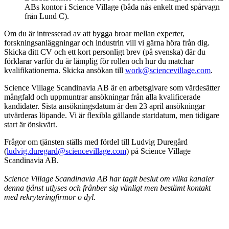
ABs kontor i Science Village (båda nås enkelt med spårvagn
från Lund C).
Om du är intresserad av att bygga broar mellan experter,
forskningsanläggningar och industrin vill vi gärna höra från dig.
Skicka ditt CV och ett kort personligt brev (på svenska) där du
förklarar varför du är lämplig för rollen och hur du matchar
kvalifikationerna. Skicka ansökan till
work@sciencevillage.com
.
Science Village Scandinavia AB är en arbetsgivare som värdesätter
mångfald och uppmuntrar ansökningar från alla kvalificerade
kandidater. Sista ansökningsdatum är den 23 april ansökningar
utvärderas löpande. Vi är flexibla gällande startdatum, men tidigare
start är önskvärt.
Frågor om tjänsten ställs med fördel till Ludvig Duregård
(
ludvig.duregard@sciencevillage.com
) på Science Village
Scandinavia AB.
Science Village Scandinavia AB har tagit beslut om vilka kanaler
denna tjänst utlyses och frånber sig vänligt men bestämt kontakt
med rekryteringfirmor o dyl.