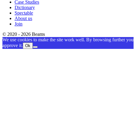
Case Studies
Dictionary
Spectable
About us
Join
© 2020 - 2026 Beams
We use cookies to make the site work well. By browsing further you
approve it.
Ok