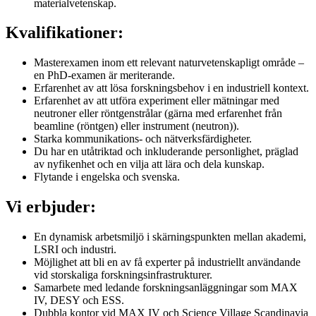
materialvetenskap.
Kvalifikationer:
Masterexamen inom ett relevant naturvetenskapligt område –
en PhD-examen är meriterande.
Erfarenhet av att lösa forskningsbehov i en industriell kontext.
Erfarenhet av att utföra experiment eller mätningar med
neutroner eller röntgenstrålar (gärna med erfarenhet från
beamline (röntgen) eller instrument (neutron)).
Starka kommunikations- och nätverksfärdigheter.
Du har en utåtriktad och inkluderande personlighet, präglad
av nyfikenhet och en vilja att lära och dela kunskap.
Flytande i engelska och svenska.
Vi erbjuder:
En dynamisk arbetsmiljö i skärningspunkten mellan akademi,
LSRI och industri.
Möjlighet att bli en av få experter på industriellt användande
vid storskaliga forskningsinfrastrukturer.
Samarbete med ledande forskningsanläggningar som MAX
IV, DESY och ESS.
Dubbla kontor vid MAX IV och Science Village Scandinavia