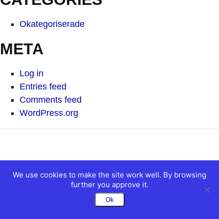
Okategoriserade
META
Log in
Entries feed
Comments feed
WordPress.org
We use cookies to make the site work well. By browsing
further you approve it.
Ok